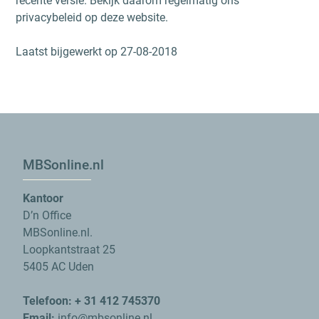
recente versie. Bekijk daarom regelmatig ons
privacybeleid op deze website.
Laatst bijgewerkt op 27-08-2018
MBSonline.nl
Kantoor
D’n Office
MBSonline.nl.
Loopkantstraat 25
5405 AC Uden
Telefoon: + 31 412 745370
Email:
info@mbsonline.nl